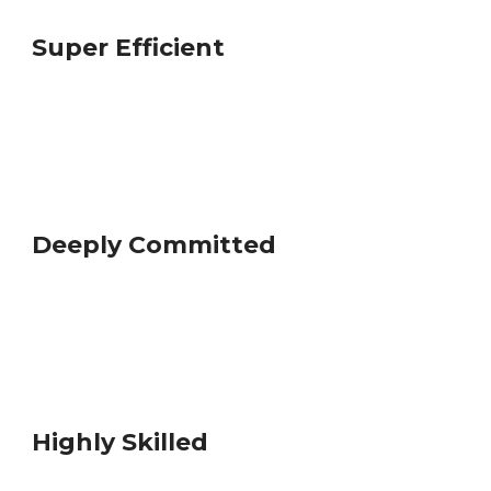
Super Efficient
Lorem ipsum dolor sit amet elit do, consectetur
adipiscing, sed eiusmod tempor.
Deeply Committed
Lorem ipsum dolor sit amet elit do, consectetur
adipiscing, sed eiusmod tempor.
Highly Skilled