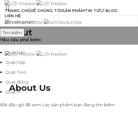
TRANG CHỦ
VỀ CHÚNG TÔI
SẢN PHẨM
TIN TỨC/ BLOG
LIÊN HỆ
About
Tìm kiếm
Yêu cầu phổ biến:
Quạt bàn
Quạt hộp
Quạt Treo
Quạt đứng
About Us
Quạt lỡ
Bắt đầu gõ để xem các sản phẩm bạn đang tìm kiếm.