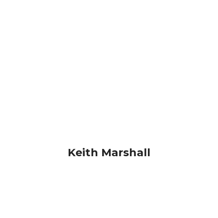
Lorem ipsum dolor sit amet elit do, consectetur
adipiscing, sed eiusmod tempor.
Keith Marshall
Designer