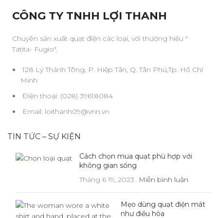
CÔNG TY TNHH LỢI THANH
Chuyên sản xuất quạt điện các loại, với thương hiệu "
Tatita- Fugio".
128 Lý Thánh Tông, P. Hiệp Tân, Q. Tân Phú,Tp. Hồ Chí
Minh
Điện thoại: (028) 39618084
Email: loithanh09@vnn.vn
TIN TỨC – SỰ KIỆN
Cách chọn mua quạt phù hợp với
không gian sống
Tháng 6 19, 2023
Miễn bình luận
Mẹo dùng quạt điện mát
như điều hòa