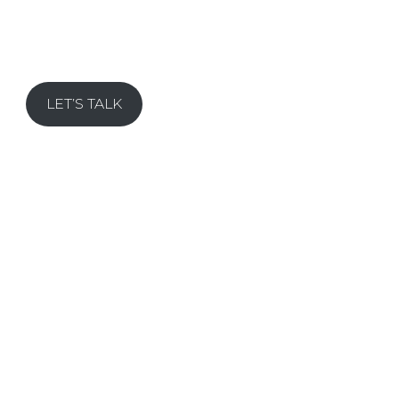
Come to Jesus meeting with Phil about his attitude, so
where the.
LET’S TALK