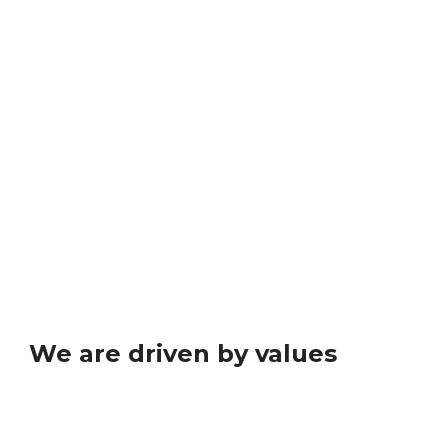
meeting with Phil about his attitude, so where the
metal hits the meat best.
We are driven by values
Lorem ipsum dolor sit amet, consectetur adipiscing elit.
Ut elit tellus, luctus nec ullamcorper mattis, pulvinar
dapibus leo. Line high touch client we need to have a