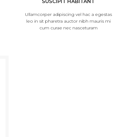
SUSCIPIT HABITANT
Ullamcorper adipiscing vel hac a egestas
leo in sit pharetra auctor nibh mauris mi
cum curae nec nasceturam