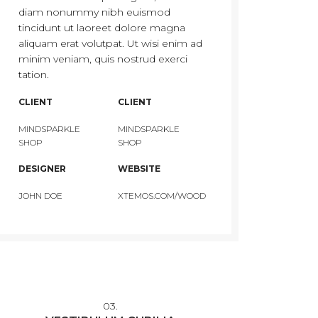
diam nonummy nibh euismod
tincidunt ut laoreet dolore magna
aliquam erat volutpat. Ut wisi enim ad
minim veniam, quis nostrud exerci
tation.
CLIENT
CLIENT
MINDSPARKLE
MINDSPARKLE
SHOP
SHOP
DESIGNER
WEBSITE
JOHN DOE
XTEMOS.COM/WOOD
03.