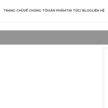
TRANG CHỦ
VỀ CHÚNG TÔI
SẢN PHẨM
TIN TỨC/ BLOG
LIÊN HỆ