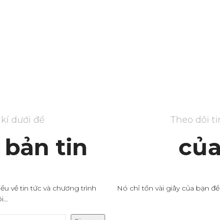
kí dưới để
Theo dõi t
bản tin
của
ểu về tin tức và chương trình
Nó chỉ tốn vài giây của bạn để
...