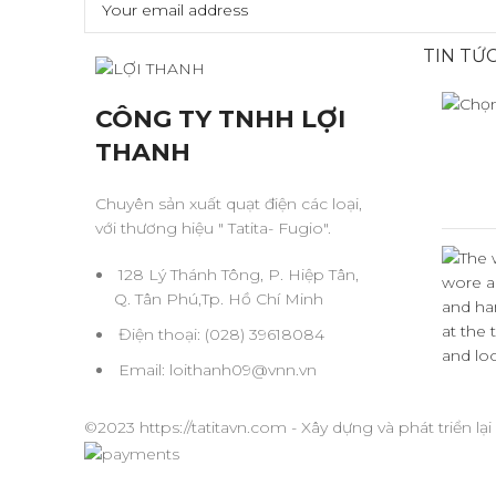
TIN TỨC
CÔNG TY TNHH LỢI
THANH
Chuyên sản xuất quạt điện các loại,
với thương hiệu " Tatita- Fugio".
128 Lý Thánh Tông, P. Hiệp Tân,
Q. Tân Phú,Tp. Hồ Chí Minh
Điện thoại: (028) 39618084
Email: loithanh09@vnn.vn
©2023 https://tatitavn.com - Xây dựng và phát triển lạ