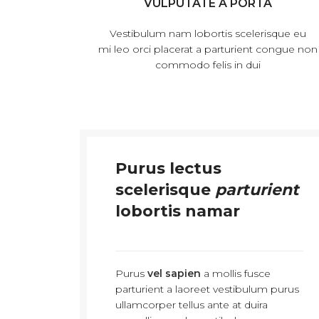
VULPUTATE A PORTA
Vestibulum nam lobortis scelerisque eu
mi leo orci placerat a parturient congue non
commodo felis in dui
Purus lectus
scelerisque
parturient
lobortis namar
Purus
vel sapien
a mollis fusce
parturient a laoreet vestibulum purus
ullamcorper tellus ante at duira