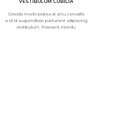
VESTIBULUM CUBILIA
Gravida morbi platea at arcu convallis
a id id suspendisse parturient adipiscing
vestibulum. Praesent interdu.