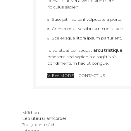
convallis ac vel a vestibulum sem
ridiculus sapien.
Suscipit habitant vulputate a porta.
Consectetur vestibulum cubilia acc.
Scelerisque litora ipsum parturient.
Id volutpat consequat
arcu tristique
praesent sed sapien a a sagittis sit
condimentum hac ut congue.
VIEW MORE
CONTACT US
Mới hơn
Leo uteu ullamcorper
Trở lại danh sách